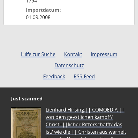
1794
Importdatum:
01.09.2008
Hilfe zur Suche
Kontakt
Impressum
Datenschutz
Feedback
RSS-Feed
Just scanned
Lienhard Hirsing.|| COMOEDIA ||
von dem geystlichen kampff/
Christ=||licher Ritterschafft/ das
ist/ wie die || Christen aus warheit