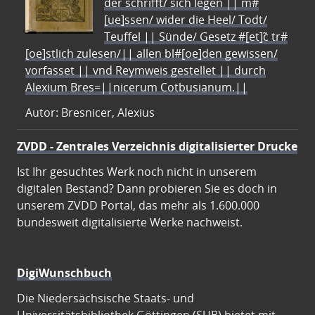
der schrifft/ sich legen || m#
[ue]ssen/ wider die Heel/ Todt/
Teuffel || Sünde/ Gesetz #[et]c̃ tr#
[oe]stlich zulesen/|| allen bl#[oe]den gewissen/
vorfasset || vnd Reymweis gestellet || durch
Alexium Bres=||nicerum Cotbusianum.||
Autor: Bresnicer, Alexius
ZVDD - Zentrales Verzeichnis digitalisierter Drucke
Ist Ihr gesuchtes Werk noch nicht in unserem
digitalen Bestand? Dann probieren Sie es doch in
unserem ZVDD Portal, das mehr als 1.600.000
bundesweit digitalisierte Werke nachweist.
DigiWunschbuch
Die Niedersächsische Staats- und