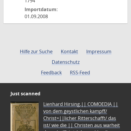
1794
Importdatum:
01.09.2008
Hilfe zur Suche
Kontakt
Impressum
Datenschutz
Feedback
RSS-Feed
Just scanned
Lienhard Hirsing.|| COMOEDIA ||
von dem geystlichen kampff/
Christ=||licher Ritterschafft/ das
ist/ wie die || Christen aus warheit