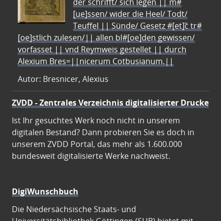
der schrifft/ sich legen || m#
[ue]ssen/ wider die Heel/ Todt/
Teuffel || Sünde/ Gesetz #[et]c̃ tr#
[oe]stlich zulesen/|| allen bl#[oe]den gewissen/
vorfasset || vnd Reymweis gestellet || durch
Alexium Bres=||nicerum Cotbusianum.||
Autor: Bresnicer, Alexius
ZVDD - Zentrales Verzeichnis digitalisierter Drucke
Ist Ihr gesuchtes Werk noch nicht in unserem
digitalen Bestand? Dann probieren Sie es doch in
unserem ZVDD Portal, das mehr als 1.600.000
bundesweit digitalisierte Werke nachweist.
DigiWunschbuch
Die Niedersächsische Staats- und