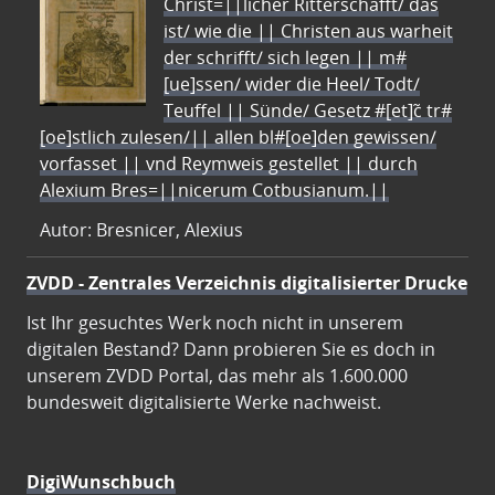
Christ=||licher Ritterschafft/ das
ist/ wie die || Christen aus warheit
der schrifft/ sich legen || m#
[ue]ssen/ wider die Heel/ Todt/
Teuffel || Sünde/ Gesetz #[et]c̃ tr#
[oe]stlich zulesen/|| allen bl#[oe]den gewissen/
vorfasset || vnd Reymweis gestellet || durch
Alexium Bres=||nicerum Cotbusianum.||
Autor: Bresnicer, Alexius
ZVDD - Zentrales Verzeichnis digitalisierter Drucke
Ist Ihr gesuchtes Werk noch nicht in unserem
digitalen Bestand? Dann probieren Sie es doch in
unserem ZVDD Portal, das mehr als 1.600.000
bundesweit digitalisierte Werke nachweist.
DigiWunschbuch