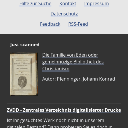
Hilfe zur Suche
Kontakt
Impressum
Datenschutz
Feedback
RSS-Feed
Just scanned
Die Familie von Eden oder
gemeinnüzige Bibliothek des
Christianism
Autor: Pfenninger, Johann Konrad
ZVDD - Zentrales Verzeichnis digitalisierter Drucke
Ist Ihr gesuchtes Werk noch nicht in unserem
digitalen Bestand? Dann probieren Sie es doch in