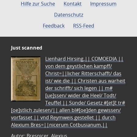
Hilfe zur Suche
Kontakt
Impressum
Datenschutz
Feedback
RSS-Feed
Just scanned
Lienhard Hirsing.|| COMOEDIA ||
von dem geystlichen kampff/
Christ=||licher Ritterschafft/ das
ist/ wie die || Christen aus warheit
der schrifft/ sich legen || m#
[ue]ssen/ wider die Heel/ Todt/
Teuffel || Sünde/ Gesetz #[et]c̃ tr#
[oe]stlich zulesen/|| allen bl#[oe]den gewissen/
vorfasset || vnd Reymweis gestellet || durch
Alexium Bres=||nicerum Cotbusianum.||
Autor: Bresnicer, Alexius