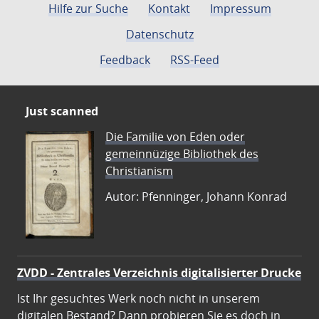
Hilfe zur Suche
Kontakt
Impressum
Datenschutz
Feedback
RSS-Feed
Just scanned
Die Familie von Eden oder
gemeinnüzige Bibliothek des
Christianism
Autor: Pfenninger, Johann Konrad
ZVDD - Zentrales Verzeichnis digitalisierter Drucke
Ist Ihr gesuchtes Werk noch nicht in unserem
digitalen Bestand? Dann probieren Sie es doch in