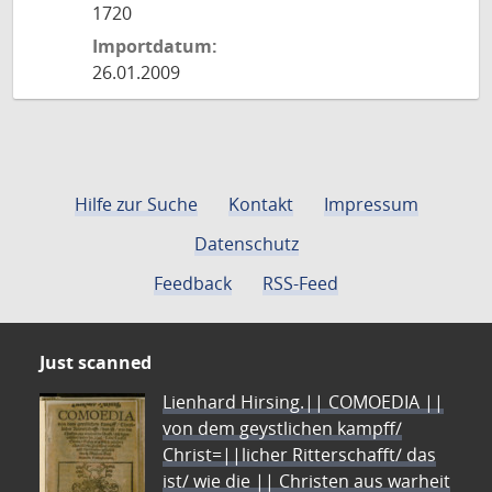
1720
Importdatum:
26.01.2009
Hilfe zur Suche
Kontakt
Impressum
Datenschutz
Feedback
RSS-Feed
Just scanned
Lienhard Hirsing.|| COMOEDIA ||
von dem geystlichen kampff/
Christ=||licher Ritterschafft/ das
ist/ wie die || Christen aus warheit