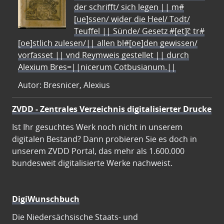
der schrifft/ sich legen || m#
[ue]ssen/ wider die Heel/ Todt/
Teuffel || Sünde/ Gesetz #[et]c̃ tr#
[oe]stlich zulesen/|| allen bl#[oe]den gewissen/
vorfasset || vnd Reymweis gestellet || durch
Alexium Bres=||nicerum Cotbusianum.||
Autor: Bresnicer, Alexius
ZVDD - Zentrales Verzeichnis digitalisierter Drucke
Ist Ihr gesuchtes Werk noch nicht in unserem
digitalen Bestand? Dann probieren Sie es doch in
unserem ZVDD Portal, das mehr als 1.600.000
bundesweit digitalisierte Werke nachweist.
DigiWunschbuch
Die Niedersächsische Staats- und