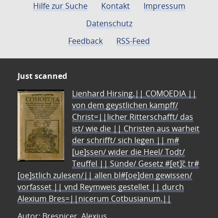
Hilfe zur Suche
Kontakt
Impressum
Datenschutz
Feedback
RSS-Feed
Just scanned
Lienhard Hirsing.|| COMOEDIA ||
von dem geystlichen kampff/
Christ=||licher Ritterschafft/ das
ist/ wie die || Christen aus warheit
der schrifft/ sich legen || m#
[ue]ssen/ wider die Heel/ Todt/
Teuffel || Sünde/ Gesetz #[et]c̃ tr#
[oe]stlich zulesen/|| allen bl#[oe]den gewissen/
vorfasset || vnd Reymweis gestellet || durch
Alexium Bres=||nicerum Cotbusianum.||
Autor: Bresnicer, Alexius