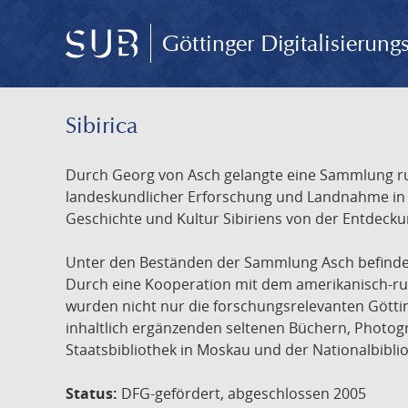
Göttinger Digitalisierun
Sibirica
Durch Georg von Asch gelangte eine Sammlung rus
landeskundlicher Erforschung und Landnahme in Ru
Geschichte und Kultur Sibiriens von der Entdecku
Unter den Beständen der Sammlung Asch befinden 
Durch eine Kooperation mit dem amerikanisch-russ
wurden nicht nur die forschungsrelevanten Götti
inhaltlich ergänzenden seltenen Büchern, Photog
Staatsbibliothek in Moskau und der Nationalbibli
Status:
DFG-gefördert, abgeschlossen 2005