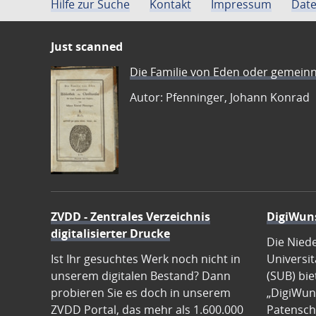
Hilfe zur Suche
Kontakt
Impressum
Date
Just scanned
Die Familie von Eden oder gemeinn
Autor: Pfenninger, Johann Konrad
ZVDD - Zentrales Verzeichnis
DigiWun
digitalisierter Drucke
Die Nied
Ist Ihr gesuchtes Werk noch nicht in
Universit
unserem digitalen Bestand? Dann
(SUB) bie
probieren Sie es doch in unserem
„DigiWun
ZVDD Portal, das mehr als 1.600.000
Patenscha