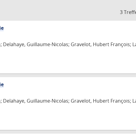
3 Treff
ie
n; Delahaye, Guillaume-Nicolas; Gravelot, Hubert François; L
ie
n; Delahaye, Guillaume-Nicolas; Gravelot, Hubert François; L