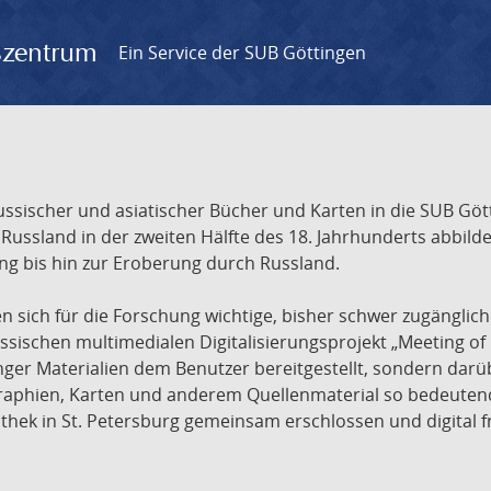
gszentrum
Ein Service der SUB Göttingen
sischer und asiatischer Bücher und Karten in die SUB Gött
ssland in der zweiten Hälfte des 18. Jahrhunderts abbilde
ng bis hin zur Eroberung durch Russland.
sich für die Forschung wichtige, bisher schwer zugänglic
ischen multimedialen Digitalisierungsprojekt „Meeting of 
nger Materialien dem Benutzer bereitgestellt, sondern dar
raphien, Karten und anderem Quellenmaterial so bedeutende
othek in St. Petersburg gemeinsam erschlossen und digital 