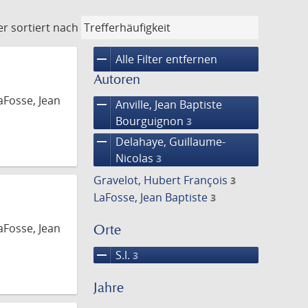
er
sortiert nach
remove
Alle Filter entfernen
Autoren
aFosse, Jean
remove
Anville, Jean Baptiste
Bourguignon
3
remove
Delahaye, Guillaume-
Nicolas
3
Gravelot, Hubert François
3
LaFosse, Jean Baptiste
3
aFosse, Jean
Orte
remove
S.l.
3
Jahre