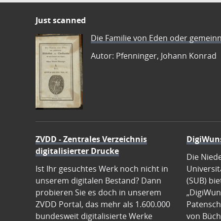
Just scanned
Die Familie von Eden oder gemeinn
Autor: Pfenninger, Johann Konrad
ZVDD - Zentrales Verzeichnis
DigiWun
digitalisierter Drucke
Die Nied
Ist Ihr gesuchtes Werk noch nicht in
Universit
unserem digitalen Bestand? Dann
(SUB) bie
probieren Sie es doch in unserem
„DigiWun
ZVDD Portal, das mehr als 1.600.000
Patenscha
bundesweit digitalisierte Werke
von Büch