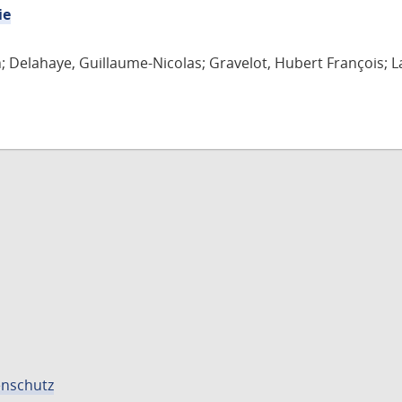
ie
n; Delahaye, Guillaume-Nicolas; Gravelot, Hubert François; L
nschutz