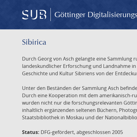
Göttinger Digitalisierun
Sibirica
Durch Georg von Asch gelangte eine Sammlung rus
landeskundlicher Erforschung und Landnahme in Ru
Geschichte und Kultur Sibiriens von der Entdecku
Unter den Beständen der Sammlung Asch befinden 
Durch eine Kooperation mit dem amerikanisch-russ
wurden nicht nur die forschungsrelevanten Götti
inhaltlich ergänzenden seltenen Büchern, Photog
Staatsbibliothek in Moskau und der Nationalbibli
Status:
DFG-gefördert, abgeschlossen 2005