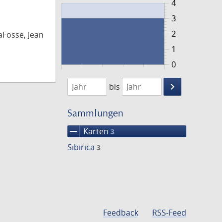
4
3
2
aFosse, Jean
1
0
1753
1754
keyboard_arrow_right
bis
Suche
einschränke
Sammlungen
remove
Karten
3
Sibirica
3
Feedback
RSS-Feed