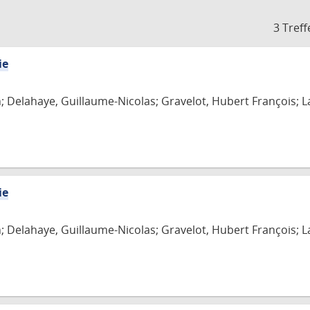
3 Treff
ie
n; Delahaye, Guillaume-Nicolas; Gravelot, Hubert François; L
ie
n; Delahaye, Guillaume-Nicolas; Gravelot, Hubert François; L