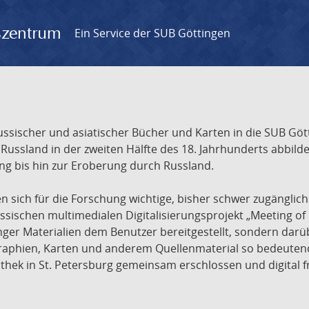
gszentrum
Ein Service der SUB Göttingen
sischer und asiatischer Bücher und Karten in die SUB Gött
ssland in der zweiten Hälfte des 18. Jahrhunderts abbilde
ng bis hin zur Eroberung durch Russland.
sich für die Forschung wichtige, bisher schwer zugänglic
ischen multimedialen Digitalisierungsprojekt „Meeting of 
nger Materialien dem Benutzer bereitgestellt, sondern dar
raphien, Karten und anderem Quellenmaterial so bedeutende
othek in St. Petersburg gemeinsam erschlossen und digital 