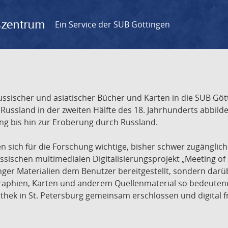
gszentrum
Ein Service der SUB Göttingen
sischer und asiatischer Bücher und Karten in die SUB Gött
ssland in der zweiten Hälfte des 18. Jahrhunderts abbilde
ng bis hin zur Eroberung durch Russland.
sich für die Forschung wichtige, bisher schwer zugänglic
ischen multimedialen Digitalisierungsprojekt „Meeting of 
nger Materialien dem Benutzer bereitgestellt, sondern dar
raphien, Karten und anderem Quellenmaterial so bedeutende
othek in St. Petersburg gemeinsam erschlossen und digital 