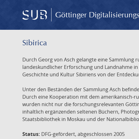
Göttinger Digitalisierun
Sibirica
Durch Georg von Asch gelangte eine Sammlung rus
landeskundlicher Erforschung und Landnahme in Ru
Geschichte und Kultur Sibiriens von der Entdecku
Unter den Beständen der Sammlung Asch befinden 
Durch eine Kooperation mit dem amerikanisch-russ
wurden nicht nur die forschungsrelevanten Götti
inhaltlich ergänzenden seltenen Büchern, Photog
Staatsbibliothek in Moskau und der Nationalbibli
Status:
DFG-gefördert, abgeschlossen 2005