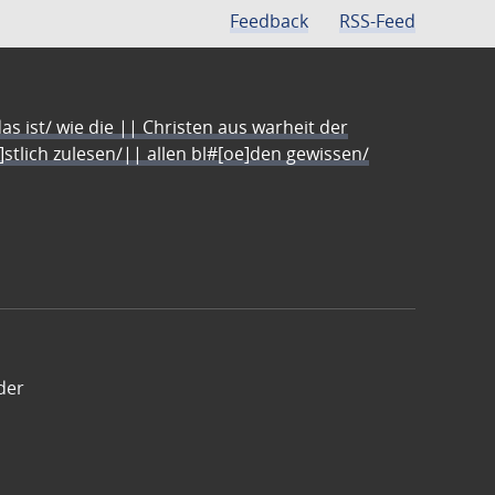
Feedback
RSS-Feed
s ist/ wie die || Christen aus warheit der
e]stlich zulesen/|| allen bl#[oe]den gewissen/
der