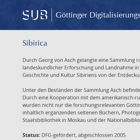
Göttinger Digitalisierun
Sibirica
Durch Georg von Asch gelangte eine Sammlung rus
landeskundlicher Erforschung und Landnahme in Ru
Geschichte und Kultur Sibiriens von der Entdecku
Unter den Beständen der Sammlung Asch befinden 
Durch eine Kooperation mit dem amerikanisch-russ
wurden nicht nur die forschungsrelevanten Götti
inhaltlich ergänzenden seltenen Büchern, Photog
Staatsbibliothek in Moskau und der Nationalbibli
Status:
DFG-gefördert, abgeschlossen 2005