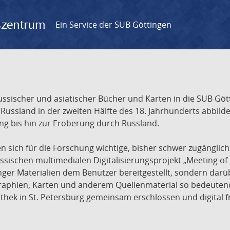
gszentrum
Ein Service der SUB Göttingen
sischer und asiatischer Bücher und Karten in die SUB Gött
ssland in der zweiten Hälfte des 18. Jahrhunderts abbilde
ng bis hin zur Eroberung durch Russland.
sich für die Forschung wichtige, bisher schwer zugänglic
ischen multimedialen Digitalisierungsprojekt „Meeting of 
nger Materialien dem Benutzer bereitgestellt, sondern dar
raphien, Karten und anderem Quellenmaterial so bedeutende
othek in St. Petersburg gemeinsam erschlossen und digital 