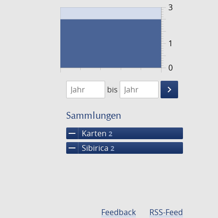
3
1
0
1720
1721
keyboard_arrow_right
bis
Suche
einschränke
Sammlungen
remove
Karten
2
remove
Sibirica
2
Feedback
RSS-Feed