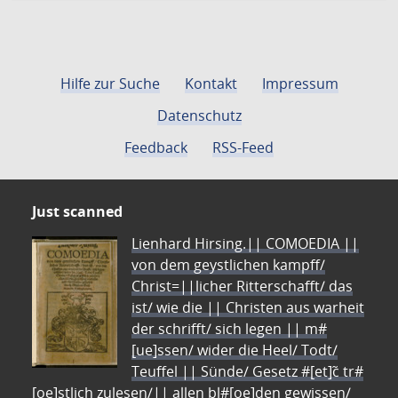
Hilfe zur Suche
Kontakt
Impressum
Datenschutz
Feedback
RSS-Feed
Just scanned
Lienhard Hirsing.|| COMOEDIA ||
von dem geystlichen kampff/
Christ=||licher Ritterschafft/ das
ist/ wie die || Christen aus warheit
der schrifft/ sich legen || m#
[ue]ssen/ wider die Heel/ Todt/
Teuffel || Sünde/ Gesetz #[et]c̃ tr#
[oe]stlich zulesen/|| allen bl#[oe]den gewissen/