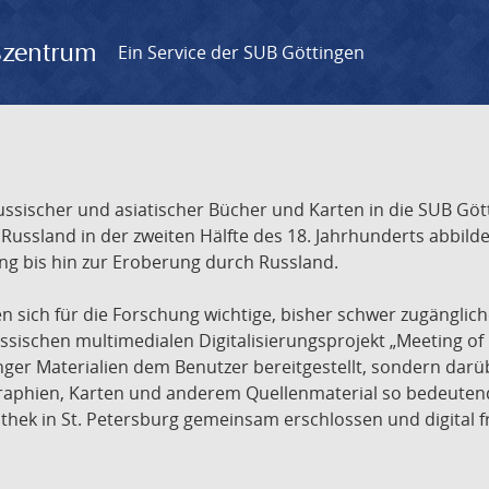
gszentrum
Ein Service der SUB Göttingen
sischer und asiatischer Bücher und Karten in die SUB Gött
ssland in der zweiten Hälfte des 18. Jahrhunderts abbilde
ng bis hin zur Eroberung durch Russland.
sich für die Forschung wichtige, bisher schwer zugänglic
ischen multimedialen Digitalisierungsprojekt „Meeting of 
nger Materialien dem Benutzer bereitgestellt, sondern dar
raphien, Karten und anderem Quellenmaterial so bedeutende
othek in St. Petersburg gemeinsam erschlossen und digital 