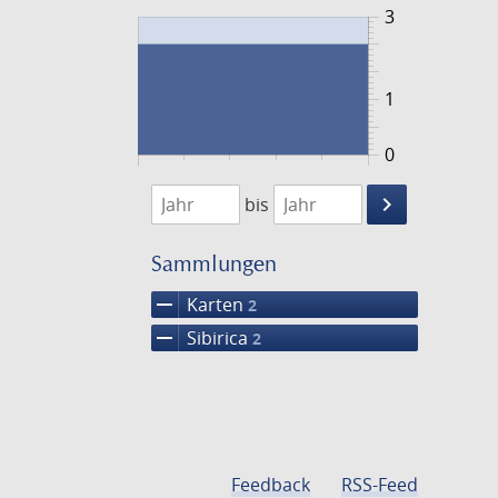
3
1
0
1720
1721
keyboard_arrow_right
bis
Suche
einschränke
Sammlungen
remove
Karten
2
remove
Sibirica
2
Feedback
RSS-Feed