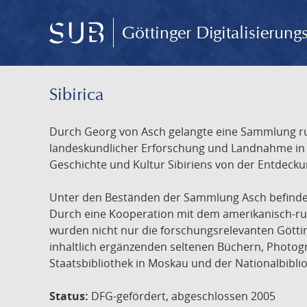
Göttinger Digitalisierun
Sibirica
Durch Georg von Asch gelangte eine Sammlung rus
landeskundlicher Erforschung und Landnahme in Ru
Geschichte und Kultur Sibiriens von der Entdecku
Unter den Beständen der Sammlung Asch befinden 
Durch eine Kooperation mit dem amerikanisch-russ
wurden nicht nur die forschungsrelevanten Götti
inhaltlich ergänzenden seltenen Büchern, Photog
Staatsbibliothek in Moskau und der Nationalbibli
Status:
DFG-gefördert, abgeschlossen 2005