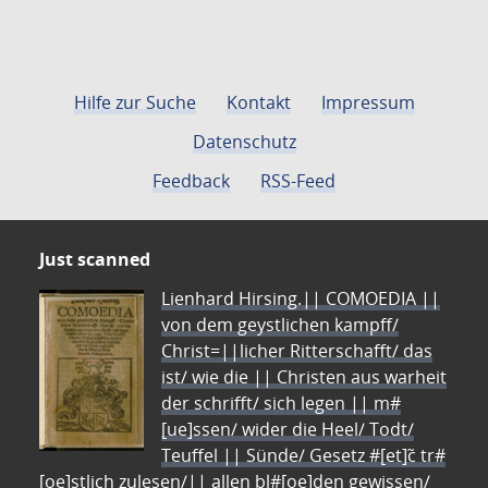
Hilfe zur Suche
Kontakt
Impressum
Datenschutz
Feedback
RSS-Feed
Just scanned
Lienhard Hirsing.|| COMOEDIA ||
von dem geystlichen kampff/
Christ=||licher Ritterschafft/ das
ist/ wie die || Christen aus warheit
der schrifft/ sich legen || m#
[ue]ssen/ wider die Heel/ Todt/
Teuffel || Sünde/ Gesetz #[et]c̃ tr#
[oe]stlich zulesen/|| allen bl#[oe]den gewissen/