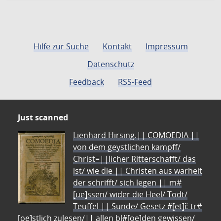
Hilfe zur Suche
Kontakt
Impressum
Datenschutz
Feedback
RSS-Feed
Just scanned
Lienhard Hirsing.|| COMOEDIA ||
von dem geystlichen kampff/
Christ=||licher Ritterschafft/ das
ist/ wie die || Christen aus warheit
der schrifft/ sich legen || m#
[ue]ssen/ wider die Heel/ Todt/
Teuffel || Sünde/ Gesetz #[et]c̃ tr#
[oe]stlich zulesen/|| allen bl#[oe]den gewissen/