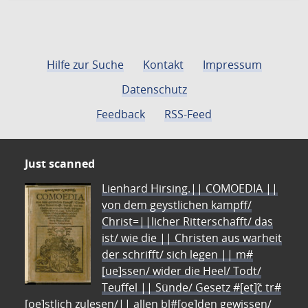
Hilfe zur Suche
Kontakt
Impressum
Datenschutz
Feedback
RSS-Feed
Just scanned
Lienhard Hirsing.|| COMOEDIA ||
von dem geystlichen kampff/
Christ=||licher Ritterschafft/ das
ist/ wie die || Christen aus warheit
der schrifft/ sich legen || m#
[ue]ssen/ wider die Heel/ Todt/
Teuffel || Sünde/ Gesetz #[et]c̃ tr#
[oe]stlich zulesen/|| allen bl#[oe]den gewissen/