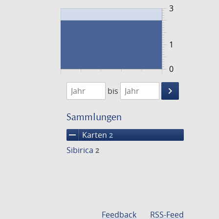
3
1
0
1720
1721
keyboard_arrow_right
bis
Suche
einschränke
Sammlungen
remove
Karten
2
Sibirica
2
Feedback
RSS-Feed