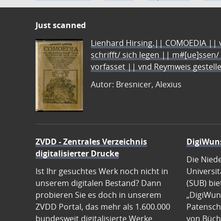
Just scanned
Lienhard Hirsing.|| COMOEDIA || vo
schrifft/ sich legen || m#[ue]ssen/
vorfasset || vnd Reymweis gestel
Autor: Bresnicer, Alexius
ZVDD - Zentrales Verzeichnis
DigiWun
digitalisierter Drucke
Die Nied
Ist Ihr gesuchtes Werk noch nicht in
Universit
unserem digitalen Bestand? Dann
(SUB) bie
probieren Sie es doch in unserem
„DigiWun
ZVDD Portal, das mehr als 1.600.000
Patenscha
bundesweit digitalisierte Werke
von Büch