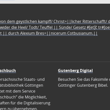
n dem geystlichen kampff/ Christ=||licher Ritterschafft/ da
 wider die Heel/ Todt/ Teuffel || Sünde/ Gesetz #[et]c̃ tr#[o
let || durch Alexium Bres=||nicerum Cotbusianum.||
schbuch
Gutenberg Digital
ersächsische Staats- und
Besuchen Sie das Faksimile 
ätsbibliothek Göttingen
Göttinger Gutenberg Bibel.
tet mit dem Service
schbuch” die Möglichkeit,
ften für die Digitalisierung
ern zu übernehmen.