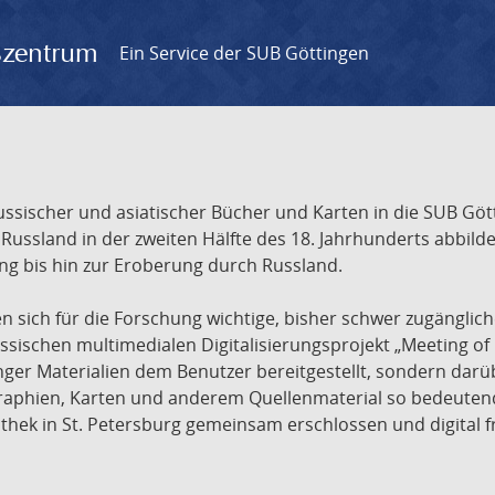
gszentrum
Ein Service der SUB Göttingen
sischer und asiatischer Bücher und Karten in die SUB Gött
ssland in der zweiten Hälfte des 18. Jahrhunderts abbilde
ng bis hin zur Eroberung durch Russland.
sich für die Forschung wichtige, bisher schwer zugänglic
ischen multimedialen Digitalisierungsprojekt „Meeting of 
nger Materialien dem Benutzer bereitgestellt, sondern dar
raphien, Karten und anderem Quellenmaterial so bedeutende
othek in St. Petersburg gemeinsam erschlossen und digital 