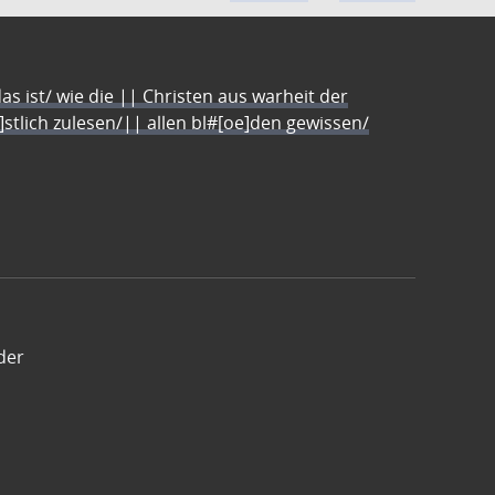
s ist/ wie die || Christen aus warheit der
e]stlich zulesen/|| allen bl#[oe]den gewissen/
der