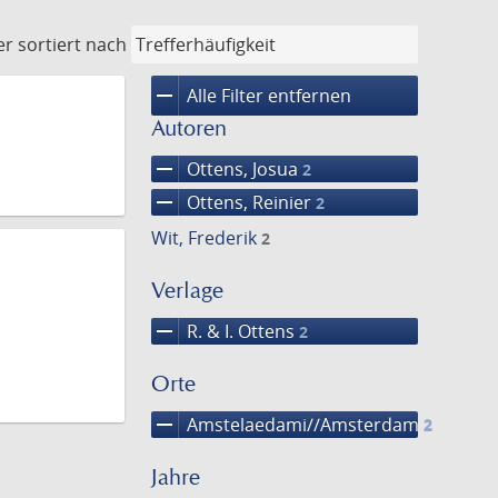
er
sortiert nach
remove
Alle Filter entfernen
Autoren
remove
Ottens, Josua
2
remove
Ottens, Reinier
2
Wit, Frederik
2
Verlage
remove
R. & I. Ottens
2
Orte
remove
Amstelaedami//Amsterdam
2
Jahre