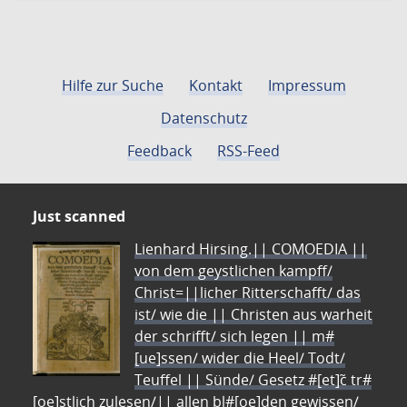
Hilfe zur Suche
Kontakt
Impressum
Datenschutz
Feedback
RSS-Feed
Just scanned
Lienhard Hirsing.|| COMOEDIA ||
von dem geystlichen kampff/
Christ=||licher Ritterschafft/ das
ist/ wie die || Christen aus warheit
der schrifft/ sich legen || m#
[ue]ssen/ wider die Heel/ Todt/
Teuffel || Sünde/ Gesetz #[et]c̃ tr#
[oe]stlich zulesen/|| allen bl#[oe]den gewissen/