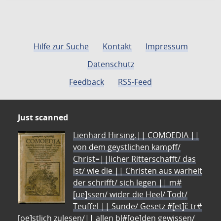
Hilfe zur Suche
Kontakt
Impressum
Datenschutz
Feedback
RSS-Feed
Just scanned
Lienhard Hirsing.|| COMOEDIA ||
von dem geystlichen kampff/
Christ=||licher Ritterschafft/ das
ist/ wie die || Christen aus warheit
der schrifft/ sich legen || m#
[ue]ssen/ wider die Heel/ Todt/
Teuffel || Sünde/ Gesetz #[et]c̃ tr#
[oe]stlich zulesen/|| allen bl#[oe]den gewissen/