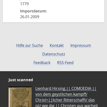
1779
Importdatum:
26.01.2009
Hilfe zur Suche
Kontakt
Impressum
Datenschutz
Feedback
RSS-Feed
Just scanned
Lienhard Hirsing.|| COMOEDIA ||
von dem geystlichen kampff/
Christ=||licher Ritterschafft/ das
ist/ wie die || Christen aus warheit