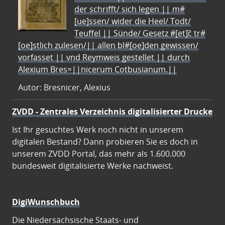
der schrifft/ sich legen || m#
[ue]ssen/ wider die Heel/ Todt/
Teuffel || Sünde/ Gesetz #[et]c̃ tr#
[oe]stlich zulesen/|| allen bl#[oe]den gewissen/
vorfasset || vnd Reymweis gestellet || durch
Alexium Bres=||nicerum Cotbusianum.||
Autor: Bresnicer, Alexius
ZVDD - Zentrales Verzeichnis digitalisierter Drucke
Ist Ihr gesuchtes Werk noch nicht in unserem
digitalen Bestand? Dann probieren Sie es doch in
unserem ZVDD Portal, das mehr als 1.600.000
bundesweit digitalisierte Werke nachweist.
DigiWunschbuch
Die Niedersächsische Staats- und