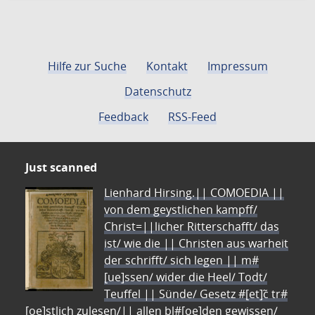
Hilfe zur Suche
Kontakt
Impressum
Datenschutz
Feedback
RSS-Feed
Just scanned
Lienhard Hirsing.|| COMOEDIA ||
von dem geystlichen kampff/
Christ=||licher Ritterschafft/ das
ist/ wie die || Christen aus warheit
der schrifft/ sich legen || m#
[ue]ssen/ wider die Heel/ Todt/
Teuffel || Sünde/ Gesetz #[et]c̃ tr#
[oe]stlich zulesen/|| allen bl#[oe]den gewissen/