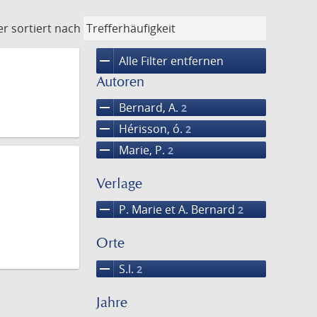
er
sortiert nach
remove
Alle Filter entfernen
Autoren
remove
Bernard, A.
2
remove
Hérisson, ó.
2
remove
Marie, P.
2
Verlage
remove
P. Marie et A. Bernard
2
Orte
remove
S.l.
2
Jahre