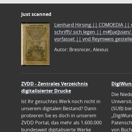
Just scanned
Lienhard Hirsing.|| COMOEDIA || vo
schrifft/ sich legen || m#[ue]ssen/
vorfasset || vnd Reymweis gestel
Autor: Bresnicer, Alexius
ZVDD - Zentrales Verzeichnis
DigiWun
digitalisierter Drucke
Die Nied
Ist Ihr gesuchtes Werk noch nicht in
Universit
unserem digitalen Bestand? Dann
(SUB) bie
probieren Sie es doch in unserem
„DigiWun
ZVDD Portal, das mehr als 1.600.000
Patenscha
bundesweit digitalisierte Werke
von Büch