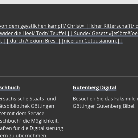
n dem geystlichen kampff/ Christ=||licher Ritterschafft/ da
 wider die Heel/ Todt/ Teuffel || Sünde/ Gesetz #[et]c̃ tr#[o
let || durch Alexium Bres=||nicerum Cotbusianum.||
schbuch
Gutenberg Digital
ersächsische Staats- und
Besuchen Sie das Faksimile 
ätsbibliothek Göttingen
Göttinger Gutenberg Bibel.
tet mit dem Service
schbuch” die Möglichkeit,
ften für die Digitalisierung
ern zu übernehmen.