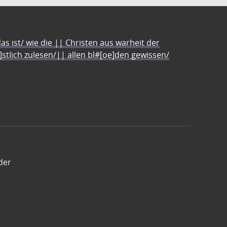
s ist/ wie die || Christen aus warheit der
e]stlich zulesen/|| allen bl#[oe]den gewissen/
der