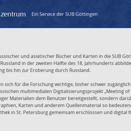
gszentrum
Ein Service der SUB Göttingen
sischer und asiatischer Bücher und Karten in die SUB Gött
ssland in der zweiten Hälfte des 18. Jahrhunderts abbilde
ng bis hin zur Eroberung durch Russland.
sich für die Forschung wichtige, bisher schwer zugänglic
ischen multimedialen Digitalisierungsprojekt „Meeting of 
nger Materialien dem Benutzer bereitgestellt, sondern dar
raphien, Karten und anderem Quellenmaterial so bedeutende
othek in St. Petersburg gemeinsam erschlossen und digital 