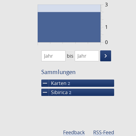
3
1
0
1848
1849
keyboard_arrow_right
bis
Suche
einschränke
Sammlungen
remove
Karten
2
remove
Sibirica
2
Feedback
RSS-Feed