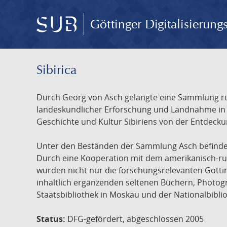
Göttinger Digitalisierun
Sibirica
Durch Georg von Asch gelangte eine Sammlung rus
landeskundlicher Erforschung und Landnahme in Ru
Geschichte und Kultur Sibiriens von der Entdecku
Unter den Beständen der Sammlung Asch befinden 
Durch eine Kooperation mit dem amerikanisch-russ
wurden nicht nur die forschungsrelevanten Götti
inhaltlich ergänzenden seltenen Büchern, Photog
Staatsbibliothek in Moskau und der Nationalbibli
Status:
DFG-gefördert, abgeschlossen 2005