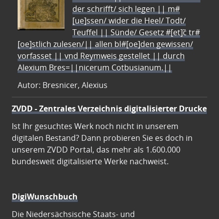
der schrifft/ sich legen || m#
[ue]ssen/ wider die Heel/ Todt/
Teuffel || Sünde/ Gesetz #[et]c̃ tr#
[oe]stlich zulesen/|| allen bl#[oe]den gewissen/
vorfasset || vnd Reymweis gestellet || durch
Alexium Bres=||nicerum Cotbusianum.||
Autor: Bresnicer, Alexius
ZVDD - Zentrales Verzeichnis digitalisierter Drucke
Ist Ihr gesuchtes Werk noch nicht in unserem
digitalen Bestand? Dann probieren Sie es doch in
unserem ZVDD Portal, das mehr als 1.600.000
bundesweit digitalisierte Werke nachweist.
DigiWunschbuch
Die Niedersächsische Staats- und