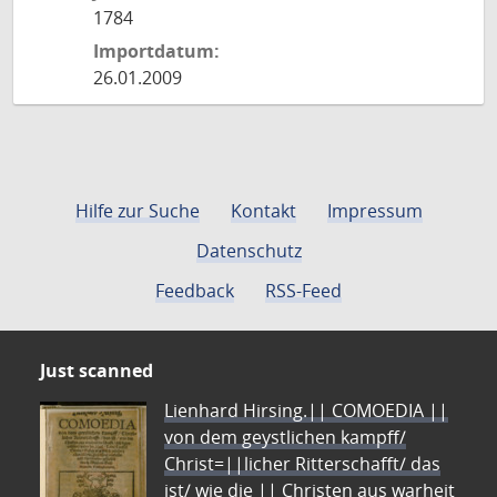
1784
Importdatum:
26.01.2009
Hilfe zur Suche
Kontakt
Impressum
Datenschutz
Feedback
RSS-Feed
Just scanned
Lienhard Hirsing.|| COMOEDIA ||
von dem geystlichen kampff/
Christ=||licher Ritterschafft/ das
ist/ wie die || Christen aus warheit