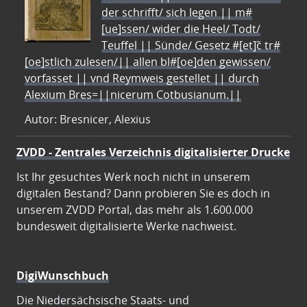
der schrifft/ sich legen || m#
[ue]ssen/ wider die Heel/ Todt/
Teuffel || Sünde/ Gesetz #[et]c̃ tr#
[oe]stlich zulesen/|| allen bl#[oe]den gewissen/
vorfasset || vnd Reymweis gestellet || durch
Alexium Bres=||nicerum Cotbusianum.||
Autor: Bresnicer, Alexius
ZVDD - Zentrales Verzeichnis digitalisierter Drucke
Ist Ihr gesuchtes Werk noch nicht in unserem
digitalen Bestand? Dann probieren Sie es doch in
unserem ZVDD Portal, das mehr als 1.600.000
bundesweit digitalisierte Werke nachweist.
DigiWunschbuch
Die Niedersächsische Staats- und