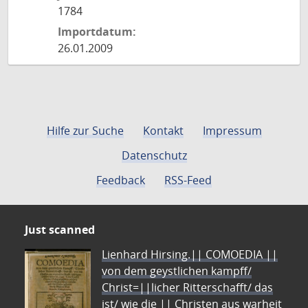
1784
Importdatum:
26.01.2009
Hilfe zur Suche
Kontakt
Impressum
Datenschutz
Feedback
RSS-Feed
Just scanned
Lienhard Hirsing.|| COMOEDIA ||
von dem geystlichen kampff/
Christ=||licher Ritterschafft/ das
ist/ wie die || Christen aus warheit