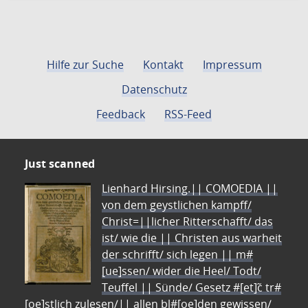
Hilfe zur Suche
Kontakt
Impressum
Datenschutz
Feedback
RSS-Feed
Just scanned
Lienhard Hirsing.|| COMOEDIA ||
von dem geystlichen kampff/
Christ=||licher Ritterschafft/ das
ist/ wie die || Christen aus warheit
der schrifft/ sich legen || m#
[ue]ssen/ wider die Heel/ Todt/
Teuffel || Sünde/ Gesetz #[et]c̃ tr#
[oe]stlich zulesen/|| allen bl#[oe]den gewissen/