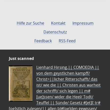
Hilfe zur Suche
Kontakt
Impressum
Datenschutz
Feedback
RSS-Feed
Just scanned
Lienhard Hirsing.|| COMOEDIA ||
von dem geystlichen kampff/
Christ=||licher Ritterschafft/ das
ist/ wie die || Christen aus warheit
der schrifft/ sich legen || m#
[ue]ssen/ wider die Heel/ Todt/
Teuffel || Sünde/ Gesetz #[et]c̃ tr#
[oe]stlich zulesen/|| allen bl#[oe]den gewissen/