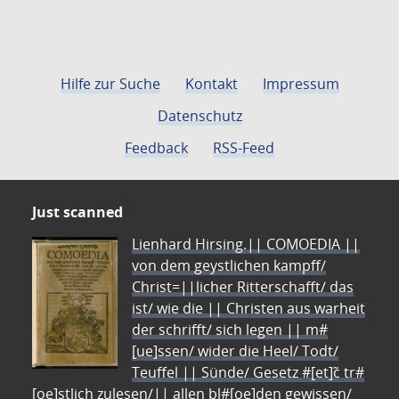
Hilfe zur Suche
Kontakt
Impressum
Datenschutz
Feedback
RSS-Feed
Just scanned
Lienhard Hirsing.|| COMOEDIA ||
von dem geystlichen kampff/
Christ=||licher Ritterschafft/ das
ist/ wie die || Christen aus warheit
der schrifft/ sich legen || m#
[ue]ssen/ wider die Heel/ Todt/
Teuffel || Sünde/ Gesetz #[et]c̃ tr#
[oe]stlich zulesen/|| allen bl#[oe]den gewissen/