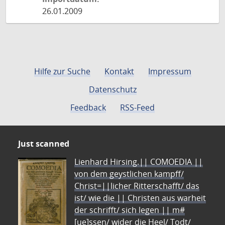
26.01.2009
Hilfe zur Suche
Kontakt
Impressum
Datenschutz
Feedback
RSS-Feed
Just scanned
Lienhard Hirsing.|| COMOEDIA ||
von dem geystlichen kampff/
Christ=||licher Ritterschafft/ das
ist/ wie die || Christen aus warheit
der schrifft/ sich legen || m#
[ue]ssen/ wider die Heel/ Todt/