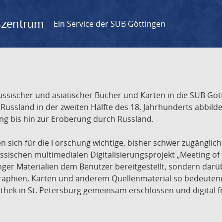
gszentrum
Ein Service der SUB Göttingen
sischer und asiatischer Bücher und Karten in die SUB Gött
ssland in der zweiten Hälfte des 18. Jahrhunderts abbilde
ng bis hin zur Eroberung durch Russland.
sich für die Forschung wichtige, bisher schwer zugänglic
ischen multimedialen Digitalisierungsprojekt „Meeting of 
nger Materialien dem Benutzer bereitgestellt, sondern dar
raphien, Karten und anderem Quellenmaterial so bedeutende
othek in St. Petersburg gemeinsam erschlossen und digital 