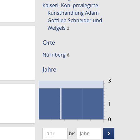
Kaiserl. Kön. privilegirte
Kunsthandlung Adam
Gottlieb Schneider und
Weigels
2
Orte
Nürnberg
6
Jahre
3
1
0
1794
1831
keyboard_arrow_right
bis