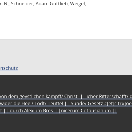
 N.; Schneider, Adam Gottlieb; Weigel, ...
nschutz
n dem geystlichen kampff/ Christ=||licher Ritterschafft/ da
 wider die Heel/ Todt/ Teuffel || Sünde/ Gesetz #[et]c̃ tr#[o
let || durch Alexium Bres=||nicerum Cotbusianum.||