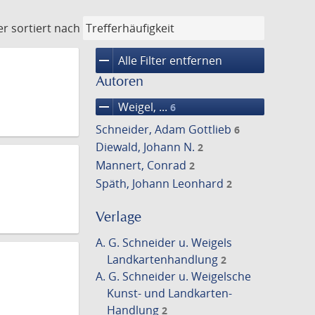
er
sortiert nach
remove
Alle Filter entfernen
Autoren
remove
Weigel, ...
6
Schneider, Adam Gottlieb
6
Diewald, Johann N.
2
Mannert, Conrad
2
Späth, Johann Leonhard
2
Verlage
A. G. Schneider u. Weigels
Landkartenhandlung
2
A. G. Schneider u. Weigelsche
Kunst- und Landkarten-
Handlung
2