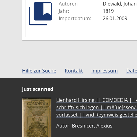
Autoren
Diewald, Johann
Jahr:
1819
Importdatum:
26.01.2009
Hilfe zur Suche
Kontakt
Impressum
Date
Just scanned
Lienhard Hirsing.|| COMOEDIA || vo
schrifft/ sich legen || m#[ue]ssen/
vorfasset || vnd Reymweis gestel
Autor: Bresnicer, Alexius