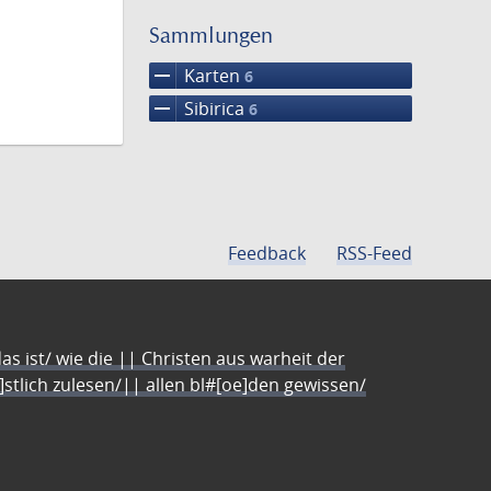
Suche
einschränke
Sammlungen
remove
Karten
6
remove
Sibirica
6
Feedback
RSS-Feed
s ist/ wie die || Christen aus warheit der
e]stlich zulesen/|| allen bl#[oe]den gewissen/