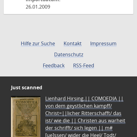
26.01.2009
Hilfe zur Suche
Kontakt
Impressum
Datenschutz
Feedback
RSS-Feed
Just scanned
Lienhard Hirsing.|| COMOEDIA ||
von dem geystlichen kampff/
Christ=||licher Ritterschafft/ das
ist/ wie die || Christen aus warheit
der schrifft/ sich legen || m#
[ue]ssen/ wider die Heel/ Todt/