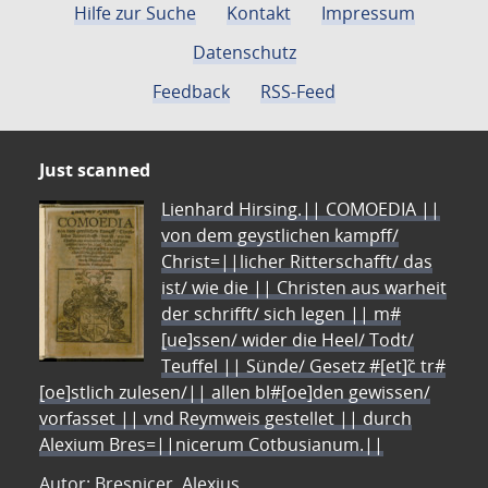
Hilfe zur Suche
Kontakt
Impressum
Datenschutz
Feedback
RSS-Feed
Just scanned
Lienhard Hirsing.|| COMOEDIA ||
von dem geystlichen kampff/
Christ=||licher Ritterschafft/ das
ist/ wie die || Christen aus warheit
der schrifft/ sich legen || m#
[ue]ssen/ wider die Heel/ Todt/
Teuffel || Sünde/ Gesetz #[et]c̃ tr#
[oe]stlich zulesen/|| allen bl#[oe]den gewissen/
vorfasset || vnd Reymweis gestellet || durch
Alexium Bres=||nicerum Cotbusianum.||
Autor: Bresnicer, Alexius