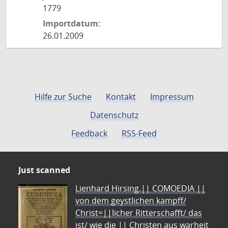
1779
Importdatum:
26.01.2009
Hilfe zur Suche
Kontakt
Impressum
Datenschutz
Feedback
RSS-Feed
Just scanned
Lienhard Hirsing.|| COMOEDIA ||
von dem geystlichen kampff/
Christ=||licher Ritterschafft/ das
ist/ wie die || Christen aus warheit