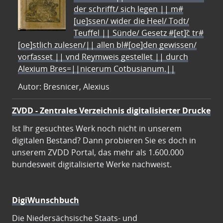
der schrifft/ sich legen || m#
[ue]ssen/ wider die Heel/ Todt/
Teuffel || Sünde/ Gesetz #[et]c̃ tr#
[oe]stlich zulesen/|| allen bl#[oe]den gewissen/
vorfasset || vnd Reymweis gestellet || durch
Alexium Bres=||nicerum Cotbusianum.||
Autor: Bresnicer, Alexius
ZVDD - Zentrales Verzeichnis digitalisierter Drucke
Ist Ihr gesuchtes Werk noch nicht in unserem
digitalen Bestand? Dann probieren Sie es doch in
unserem ZVDD Portal, das mehr als 1.600.000
bundesweit digitalisierte Werke nachweist.
DigiWunschbuch
Die Niedersächsische Staats- und