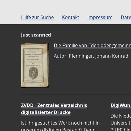
Hilfe zur Suche
Kontakt
Impressum
Date
Just scanned
Die Familie von Eden oder gemeinn
Autor: Pfenninger, Johann Konrad
ZVDD - Zentrales Verzeichnis
DigiWun
digitalisierter Drucke
Die Nied
Ist Ihr gesuchtes Werk noch nicht in
Universit
unserem digitalen Bestand? Dann
(SUB) bie