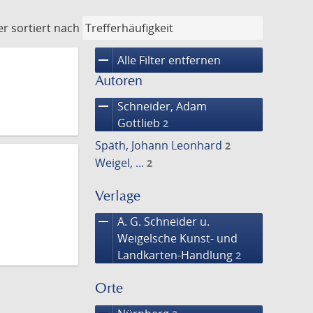
er
sortiert nach
remove
Alle Filter entfernen
Autoren
remove
Schneider, Adam
Gottlieb
2
Späth, Johann Leonhard
2
Weigel, ...
2
Verlage
remove
A. G. Schneider u.
Weigelsche Kunst- und
Landkarten-Handlung
2
Orte