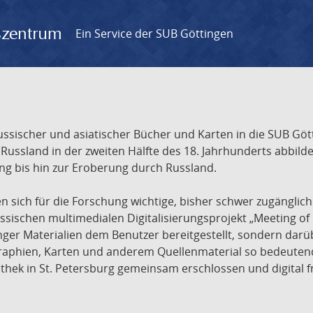
gszentrum
Ein Service der SUB Göttingen
sischer und asiatischer Bücher und Karten in die SUB Gött
ssland in der zweiten Hälfte des 18. Jahrhunderts abbilde
ng bis hin zur Eroberung durch Russland.
sich für die Forschung wichtige, bisher schwer zugänglic
ischen multimedialen Digitalisierungsprojekt „Meeting of 
nger Materialien dem Benutzer bereitgestellt, sondern dar
raphien, Karten und anderem Quellenmaterial so bedeutende
othek in St. Petersburg gemeinsam erschlossen und digital 