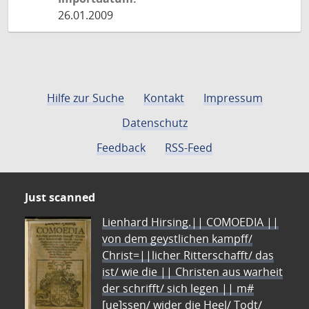
26.01.2009
Hilfe zur Suche
Kontakt
Impressum
Datenschutz
Feedback
RSS-Feed
Just scanned
Lienhard Hirsing.|| COMOEDIA ||
von dem geystlichen kampff/
Christ=||licher Ritterschafft/ das
ist/ wie die || Christen aus warheit
der schrifft/ sich legen || m#
[ue]ssen/ wider die Heel/ Todt/