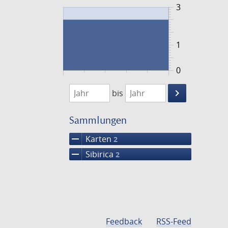
3
1
0
1848
1849
keyboard_arrow_right
bis
Suche
einschränke
Sammlungen
remove
Karten
2
remove
Sibirica
2
Feedback
RSS-Feed