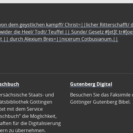
n dem geystlichen kampff/ Christ=||licher Ritterschafft/ da
 wider die Heel/ Todt/ Teuffel || Sünde/ Gesetz #[et]c̃ tr#[o
let || durch Alexium Bres=||nicerum Cotbusianum.||
schbuch
Gutenberg Digital
ersächsische Staats- und
Besuchen Sie das Faksimile 
ätsbibliothek Göttingen
Göttinger Gutenberg Bibel.
tet mit dem Service
schbuch” die Möglichkeit,
ften für die Digitalisierung
ern zu übernehmen.