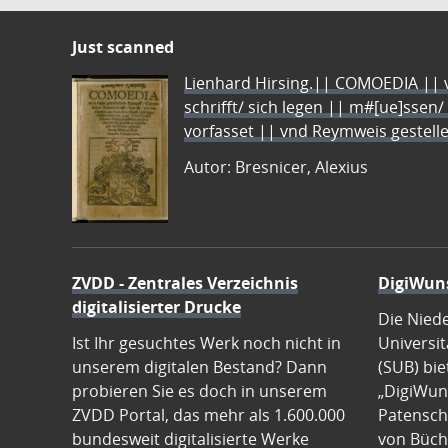
Just scanned
Lienhard Hirsing.|| COMOEDIA || vo
schrifft/ sich legen || m#[ue]ssen/
vorfasset || vnd Reymweis gestel
Autor: Bresnicer, Alexius
ZVDD - Zentrales Verzeichnis
DigiWun
digitalisierter Drucke
Die Nied
Ist Ihr gesuchtes Werk noch nicht in
Universit
unserem digitalen Bestand? Dann
(SUB) bie
probieren Sie es doch in unserem
„DigiWun
ZVDD Portal, das mehr als 1.600.000
Patenscha
bundesweit digitalisierte Werke
von Büch