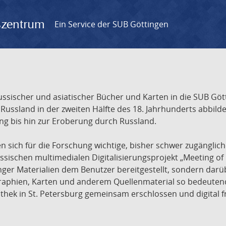
gszentrum
Ein Service der SUB Göttingen
sischer und asiatischer Bücher und Karten in die SUB Gött
ssland in der zweiten Hälfte des 18. Jahrhunderts abbilde
ng bis hin zur Eroberung durch Russland.
sich für die Forschung wichtige, bisher schwer zugänglic
ischen multimedialen Digitalisierungsprojekt „Meeting of 
nger Materialien dem Benutzer bereitgestellt, sondern dar
raphien, Karten und anderem Quellenmaterial so bedeutende
othek in St. Petersburg gemeinsam erschlossen und digital 