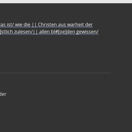
s ist/ wie die || Christen aus warheit der
e]stlich zulesen/|| allen bl#[oe]den gewissen/
der