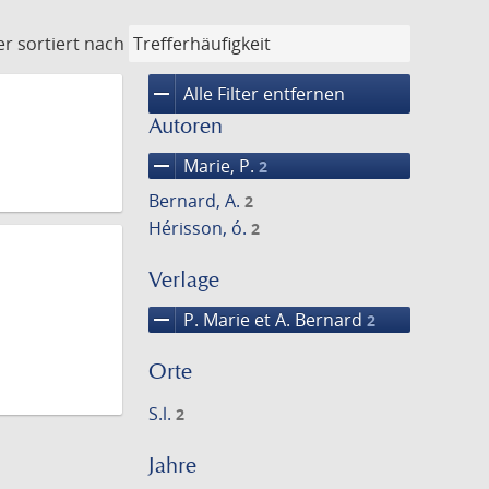
er
sortiert nach
remove
Alle Filter entfernen
Autoren
remove
Marie, P.
2
Bernard, A.
2
Hérisson, ó.
2
Verlage
remove
P. Marie et A. Bernard
2
Orte
S.l.
2
Jahre