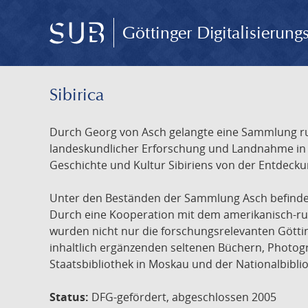
Göttinger Digitalisierun
Sibirica
Durch Georg von Asch gelangte eine Sammlung rus
landeskundlicher Erforschung und Landnahme in Ru
Geschichte und Kultur Sibiriens von der Entdecku
Unter den Beständen der Sammlung Asch befinden 
Durch eine Kooperation mit dem amerikanisch-russ
wurden nicht nur die forschungsrelevanten Götti
inhaltlich ergänzenden seltenen Büchern, Photog
Staatsbibliothek in Moskau und der Nationalbibli
Status:
DFG-gefördert, abgeschlossen 2005