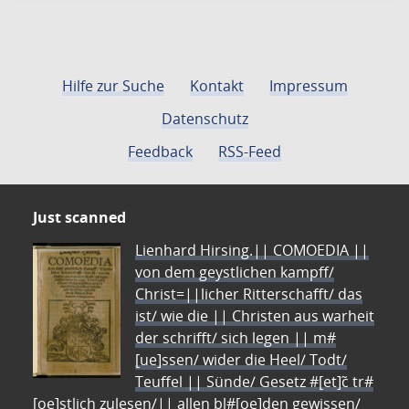
Hilfe zur Suche
Kontakt
Impressum
Datenschutz
Feedback
RSS-Feed
Just scanned
Lienhard Hirsing.|| COMOEDIA ||
von dem geystlichen kampff/
Christ=||licher Ritterschafft/ das
ist/ wie die || Christen aus warheit
der schrifft/ sich legen || m#
[ue]ssen/ wider die Heel/ Todt/
Teuffel || Sünde/ Gesetz #[et]c̃ tr#
[oe]stlich zulesen/|| allen bl#[oe]den gewissen/