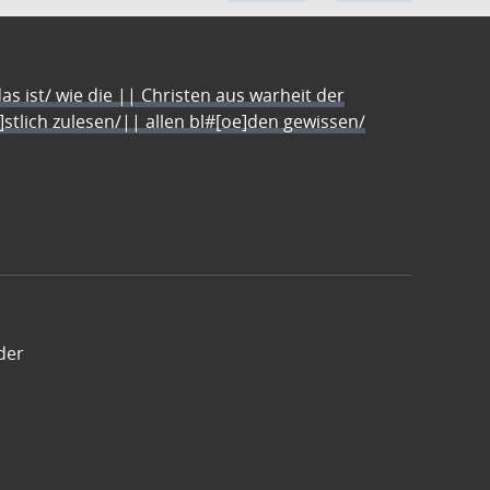
s ist/ wie die || Christen aus warheit der
e]stlich zulesen/|| allen bl#[oe]den gewissen/
der