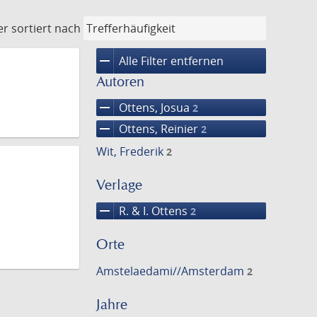
er
sortiert nach
remove
Alle Filter entfernen
Autoren
remove
Ottens, Josua
2
remove
Ottens, Reinier
2
Wit, Frederik
2
Verlage
remove
R. & I. Ottens
2
Orte
Amstelaedami//Amsterdam
2
Jahre