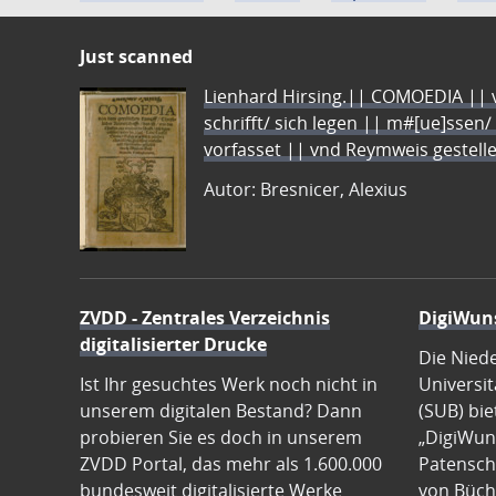
Just scanned
Lienhard Hirsing.|| COMOEDIA || vo
schrifft/ sich legen || m#[ue]ssen/
vorfasset || vnd Reymweis gestel
Autor: Bresnicer, Alexius
ZVDD - Zentrales Verzeichnis
DigiWun
digitalisierter Drucke
Die Nied
Ist Ihr gesuchtes Werk noch nicht in
Universit
unserem digitalen Bestand? Dann
(SUB) bie
probieren Sie es doch in unserem
„DigiWun
ZVDD Portal, das mehr als 1.600.000
Patenscha
bundesweit digitalisierte Werke
von Büch