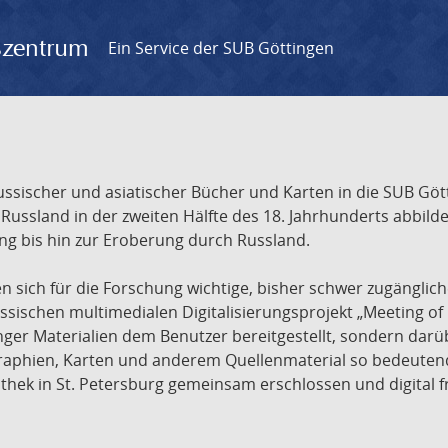
gszentrum
Ein Service der SUB Göttingen
sischer und asiatischer Bücher und Karten in die SUB Gött
ssland in der zweiten Hälfte des 18. Jahrhunderts abbilde
ng bis hin zur Eroberung durch Russland.
sich für die Forschung wichtige, bisher schwer zugänglic
ischen multimedialen Digitalisierungsprojekt „Meeting of 
nger Materialien dem Benutzer bereitgestellt, sondern dar
raphien, Karten und anderem Quellenmaterial so bedeutende
othek in St. Petersburg gemeinsam erschlossen und digital 