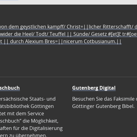
n dem geystlichen kampff/ Christ=||licher Ritterschafft/ da
 wider die Heel/ Todt/ Teuffel || Sünde/ Gesetz #[et]c̃ tr#[o
let || durch Alexium Bres=||nicerum Cotbusianum.||
schbuch
Gutenberg Digital
ersächsische Staats- und
Besuchen Sie das Faksimile 
ätsbibliothek Göttingen
Göttinger Gutenberg Bibel.
tet mit dem Service
schbuch” die Möglichkeit,
ften für die Digitalisierung
ern zu übernehmen.