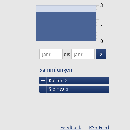
3
1
0
1720
1721
keyboard_arrow_right
bis
Suche
einschränke
Sammlungen
remove
Karten
2
remove
Sibirica
2
Feedback
RSS-Feed