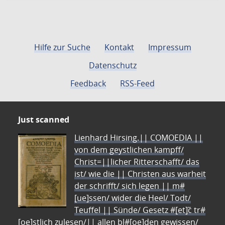
Hilfe zur Suche
Kontakt
Impressum
Datenschutz
Feedback
RSS-Feed
Just scanned
Lienhard Hirsing.|| COMOEDIA ||
von dem geystlichen kampff/
Christ=||licher Ritterschafft/ das
ist/ wie die || Christen aus warheit
der schrifft/ sich legen || m#
[ue]ssen/ wider die Heel/ Todt/
Teuffel || Sünde/ Gesetz #[et]c̃ tr#
[oe]stlich zulesen/|| allen bl#[oe]den gewissen/