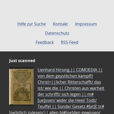
Hilfe zur Suche
Kontakt
Impressum
Datenschutz
Feedback
RSS-Feed
Just scanned
Lienhard Hirsing.|| COMOEDIA ||
von dem geystlichen kampff/
Christ=||licher Ritterschafft/ das
ist/ wie die || Christen aus warheit
der schrifft/ sich legen || m#
[ue]ssen/ wider die Heel/ Todt/
Teuffel || Sünde/ Gesetz #[et]c̃ tr#
[oe]stlich zulesen/|| allen bl#[oe]den gewissen/