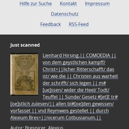
Hilfe zur Suche
Kontakt
Impressum
Datenschutz
Feedback
RSS-Feed
Just scanned
Lienhard Hirsing.|| COMOEDIA ||
von dem geystlichen kampff/
Christ=||licher Ritterschafft/ das
ist/ wie die || Christen aus warheit
der schrifft/ sich legen || m#
[ue]ssen/ wider die Heel/ Todt/
Teuffel || Sünde/ Gesetz #[et]c̃ tr#
[oe]stlich zulesen/|| allen bl#[oe]den gewissen/
vorfasset || vnd Reymweis gestellet || durch
Alexium Bres=||nicerum Cotbusianum.||
Autor: Bresnicer, Alexius