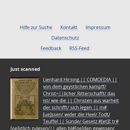
Hilfe zur Suche
Kontakt
Impressum
Datenschutz
Feedback
RSS-Feed
Just scanned
Lienhard Hirsing.|| COMOEDIA ||
von dem geystlichen kampff/
Christ=||licher Ritterschafft/ das
ist/ wie die || Christen aus warheit
der schrifft/ sich legen || m#
[ue]ssen/ wider die Heel/ Todt/
Teuffel || Sünde/ Gesetz #[et]c̃ tr#
[oe]stlich zulesen/|| allen bl#[oe]den gewissen/