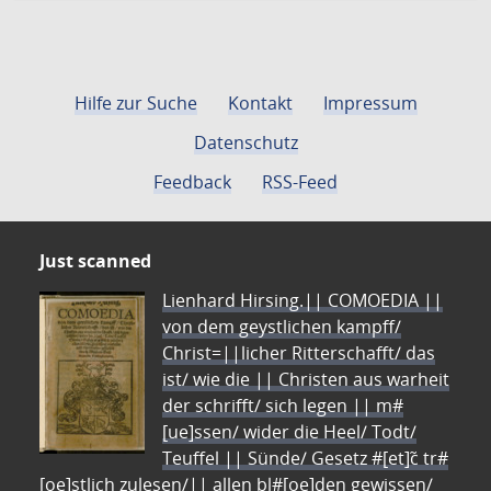
Hilfe zur Suche
Kontakt
Impressum
Datenschutz
Feedback
RSS-Feed
Just scanned
Lienhard Hirsing.|| COMOEDIA ||
von dem geystlichen kampff/
Christ=||licher Ritterschafft/ das
ist/ wie die || Christen aus warheit
der schrifft/ sich legen || m#
[ue]ssen/ wider die Heel/ Todt/
Teuffel || Sünde/ Gesetz #[et]c̃ tr#
[oe]stlich zulesen/|| allen bl#[oe]den gewissen/