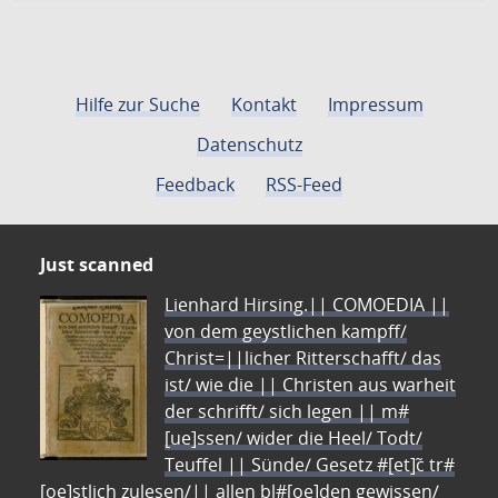
Hilfe zur Suche
Kontakt
Impressum
Datenschutz
Feedback
RSS-Feed
Just scanned
Lienhard Hirsing.|| COMOEDIA ||
von dem geystlichen kampff/
Christ=||licher Ritterschafft/ das
ist/ wie die || Christen aus warheit
der schrifft/ sich legen || m#
[ue]ssen/ wider die Heel/ Todt/
Teuffel || Sünde/ Gesetz #[et]c̃ tr#
[oe]stlich zulesen/|| allen bl#[oe]den gewissen/