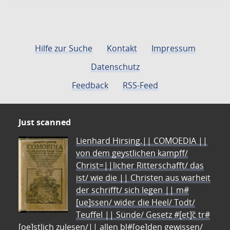
Hilfe zur Suche
Kontakt
Impressum
Datenschutz
Feedback
RSS-Feed
Just scanned
Lienhard Hirsing.|| COMOEDIA ||
von dem geystlichen kampff/
Christ=||licher Ritterschafft/ das
ist/ wie die || Christen aus warheit
der schrifft/ sich legen || m#
[ue]ssen/ wider die Heel/ Todt/
Teuffel || Sünde/ Gesetz #[et]c̃ tr#
[oe]stlich zulesen/|| allen bl#[oe]den gewissen/