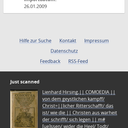
26.01.2009
Hilfe zur Suche
Kontakt
Impressum
Datenschutz
Feedback
RSS-Feed
Just scanned
Lienhard Hirsing.|| COMOEDIA ||
von dem geystlichen kampff/
Christ=||licher Ritterschafft/ das
ist/ wie die || Christen aus warheit
der schrifft/ sich legen || m#
[ue]ssen/ wider die Heel/ Todt/