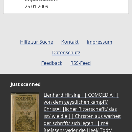
26.01.2009
Hilfe zur Suche
Kontakt
Impressum
Datenschutz
Feedback
RSS-Feed
Just scanned
Lienhard Hirsing.|| COMOEDIA ||
von dem geystlichen kampff/
Christ=||licher Ritterschafft/ das
ist/ wie die || Christen aus warheit
der schrifft/ sich legen || m#
[ue]ssen/ wider die Heel/ Todt/