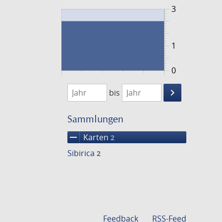
3
1
0
1748
1749
keyboard_arrow_right
bis
Suche
einschränke
Sammlungen
remove
Karten
2
Sibirica
2
Feedback
RSS-Feed