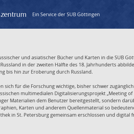
gszentrum
Ein Service der SUB Göttingen
sischer und asiatischer Bücher und Karten in die SUB Gött
ssland in der zweiten Hälfte des 18. Jahrhunderts abbilde
ng bis hin zur Eroberung durch Russland.
sich für die Forschung wichtige, bisher schwer zugänglic
ischen multimedialen Digitalisierungsprojekt „Meeting of 
nger Materialien dem Benutzer bereitgestellt, sondern dar
raphien, Karten und anderem Quellenmaterial so bedeutende
othek in St. Petersburg gemeinsam erschlossen und digital 