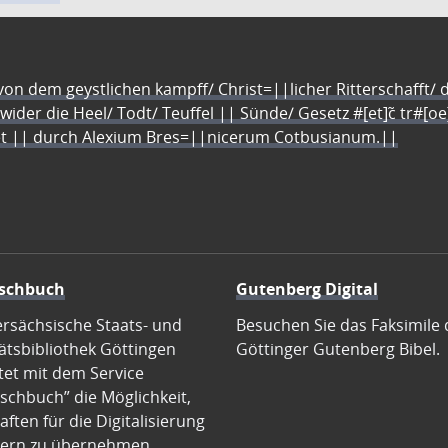
n dem geystlichen kampff/ Christ=||licher Ritterschafft/ da
 wider die Heel/ Todt/ Teuffel || Sünde/ Gesetz #[et]c̃ tr#[o
let || durch Alexium Bres=||nicerum Cotbusianum.||
schbuch
Gutenberg Digital
ersächsische Staats- und
Besuchen Sie das Faksimile 
ätsbibliothek Göttingen
Göttinger Gutenberg Bibel.
tet mit dem Service
schbuch” die Möglichkeit,
ften für die Digitalisierung
ern zu übernehmen.