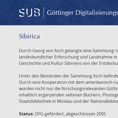
Göttinger Digitalisierun
Sibirica
Durch Georg von Asch gelangte eine Sammlung rus
landeskundlicher Erforschung und Landnahme in Ru
Geschichte und Kultur Sibiriens von der Entdecku
Unter den Beständen der Sammlung Asch befinden 
Durch eine Kooperation mit dem amerikanisch-russ
wurden nicht nur die forschungsrelevanten Götti
inhaltlich ergänzenden seltenen Büchern, Photog
Staatsbibliothek in Moskau und der Nationalbibli
Status:
DFG-gefördert, abgeschlossen 2005