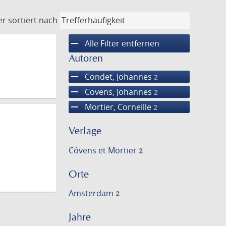
er
sortiert nach
remove
Alle Filter entfernen
Autoren
remove
Condet, Johannes
2
remove
Covens, Johannes
2
remove
Mortier, Corneille
2
Verlage
Cóvens et Mortier
2
Orte
Amsterdam
2
Jahre