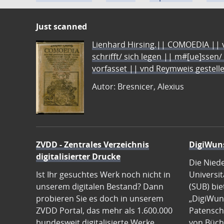
Just scanned
Lienhard Hirsing.|| COMOEDIA || vo
schrifft/ sich legen || m#[ue]ssen/
vorfasset || vnd Reymweis gestel
Autor: Bresnicer, Alexius
ZVDD - Zentrales Verzeichnis
DigiWun
digitalisierter Drucke
Die Nied
Ist Ihr gesuchtes Werk noch nicht in
Universit
unserem digitalen Bestand? Dann
(SUB) bie
probieren Sie es doch in unserem
„DigiWun
ZVDD Portal, das mehr als 1.600.000
Patenscha
bundesweit digitalisierte Werke
von Büch