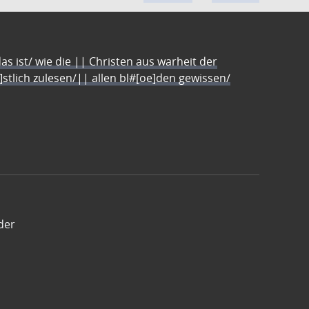
s ist/ wie die || Christen aus warheit der
e]stlich zulesen/|| allen bl#[oe]den gewissen/
der