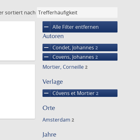
er
sortiert nach
remove
Alle Filter entfernen
Autoren
remove
Condet, Johannes
2
remove
Covens, Johannes
2
Mortier, Corneille
2
Verlage
remove
Cóvens et Mortier
2
Orte
Amsterdam
2
Jahre