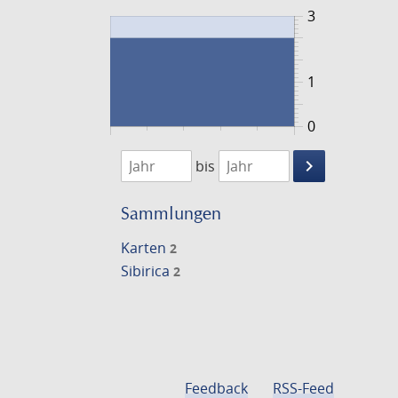
3
1
0
1748
1749
keyboard_arrow_right
bis
Suche
einschränke
Sammlungen
Karten
2
Sibirica
2
Feedback
RSS-Feed