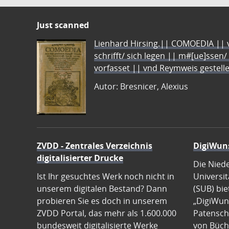
Just scanned
Lienhard Hirsing.|| COMOEDIA || vo
schrifft/ sich legen || m#[ue]ssen/
vorfasset || vnd Reymweis gestel
Autor: Bresnicer, Alexius
ZVDD - Zentrales Verzeichnis
DigiWun
digitalisierter Drucke
Die Nied
Ist Ihr gesuchtes Werk noch nicht in
Universit
unserem digitalen Bestand? Dann
(SUB) bie
probieren Sie es doch in unserem
„DigiWun
ZVDD Portal, das mehr als 1.600.000
Patenscha
bundesweit digitalisierte Werke
von Büch