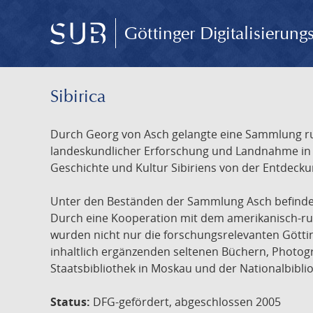
Göttinger Digitalisierun
Sibirica
Durch Georg von Asch gelangte eine Sammlung rus
landeskundlicher Erforschung und Landnahme in Ru
Geschichte und Kultur Sibiriens von der Entdecku
Unter den Beständen der Sammlung Asch befinden 
Durch eine Kooperation mit dem amerikanisch-russ
wurden nicht nur die forschungsrelevanten Götti
inhaltlich ergänzenden seltenen Büchern, Photog
Staatsbibliothek in Moskau und der Nationalbibli
Status:
DFG-gefördert, abgeschlossen 2005