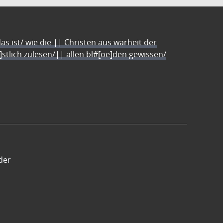
s ist/ wie die || Christen aus warheit der
e]stlich zulesen/|| allen bl#[oe]den gewissen/
der