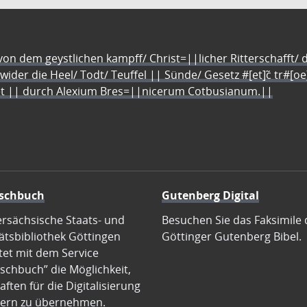
n dem geystlichen kampff/ Christ=||licher Ritterschafft/ da
 wider die Heel/ Todt/ Teuffel || Sünde/ Gesetz #[et]c̃ tr#[o
let || durch Alexium Bres=||nicerum Cotbusianum.||
schbuch
Gutenberg Digital
ersächsische Staats- und
Besuchen Sie das Faksimile 
ätsbibliothek Göttingen
Göttinger Gutenberg Bibel.
tet mit dem Service
schbuch” die Möglichkeit,
ften für die Digitalisierung
ern zu übernehmen.