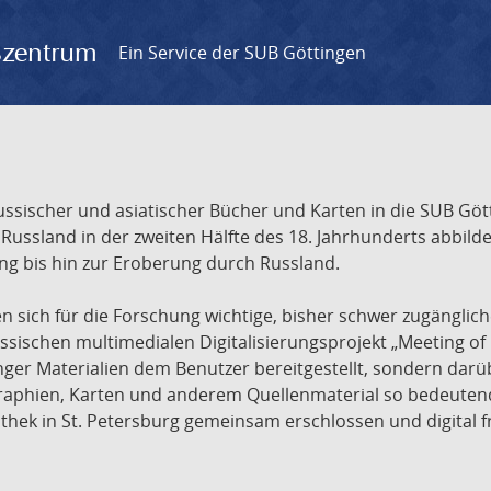
gszentrum
Ein Service der SUB Göttingen
sischer und asiatischer Bücher und Karten in die SUB Gött
ssland in der zweiten Hälfte des 18. Jahrhunderts abbilde
ng bis hin zur Eroberung durch Russland.
sich für die Forschung wichtige, bisher schwer zugänglic
ischen multimedialen Digitalisierungsprojekt „Meeting of 
nger Materialien dem Benutzer bereitgestellt, sondern dar
raphien, Karten und anderem Quellenmaterial so bedeutende
othek in St. Petersburg gemeinsam erschlossen und digital 