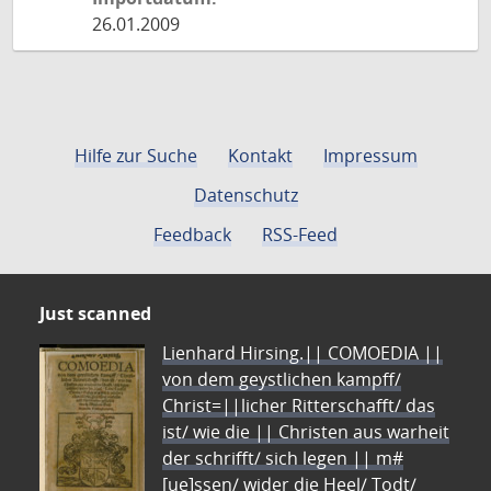
26.01.2009
Hilfe zur Suche
Kontakt
Impressum
Datenschutz
Feedback
RSS-Feed
Just scanned
Lienhard Hirsing.|| COMOEDIA ||
von dem geystlichen kampff/
Christ=||licher Ritterschafft/ das
ist/ wie die || Christen aus warheit
der schrifft/ sich legen || m#
[ue]ssen/ wider die Heel/ Todt/